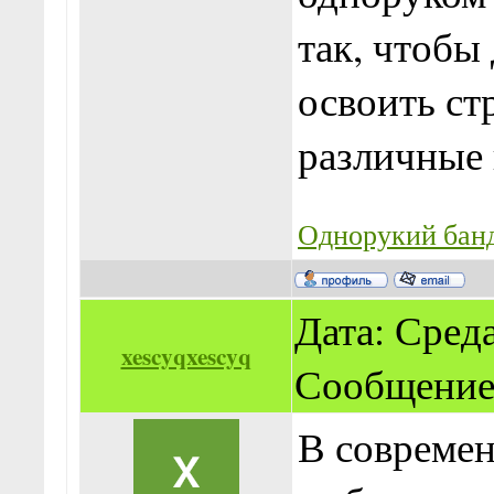
так, чтобы
освоить ст
различные
Однорукий бан
Дата: Среда,
xescyqxescyq
Сообщение
В совреме