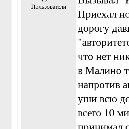
Пользователи
Приехал но
дорогу дав
"авторитет
что нет ни
в Малино т
напротив а
уши всю до
всего 10 ми
принимал с