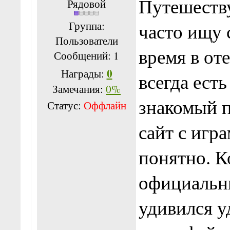
Путешеству
Рядовой
Группа:
часто ищу 
Пользователи
время в оте
Сообщений:
1
0
Награды:
всегда ест
Замечания:
0%
знакомый п
Статус:
Оффлайн
сайт с игра
понятно. К
официальны
удивился у