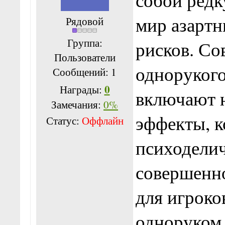
мир азартн
Рядовой
Группа:
рисков. Со
Пользователи
однорукого
Сообщений:
1
0
Награды:
включают 
Замечания:
0%
эффекты, 
Статус:
Оффлайн
психоделич
совершенн
для игроко
одноруком 