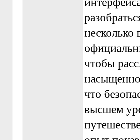
интерфейса
разобратьс
несколько 
официальны
чтобы расс
насыщенног
что безопа
высшем уро
путешестве
опыт показ