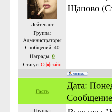
Щапово (С
Лейтенант
Группа:
Администраторы
Сообщений:
40
0
Награды:
Статус:
Оффлайн
Дата: Понед
Гость
Сообщение
Вызывал "
Группа: