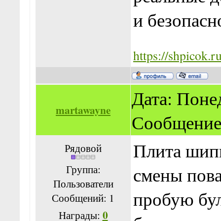
и безопасн
https://shpicok.ru
Дата: Понед
martawayne
Сообщение
Плита шипи
Рядовой
Группа:
смены пова
Пользователи
пробую бул
Сообщений:
1
0
Награды: