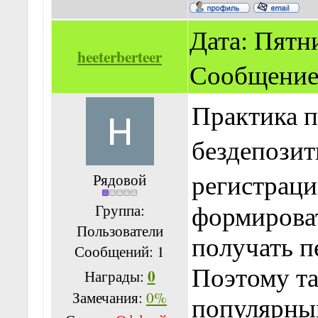
Дата: Пятни
heeterberteer
Сообщение
Практика п
бездепозит
регистрац
Рядовой
Группа:
формироват
Пользователи
получать п
Сообщений:
1
Поэтому та
0
Награды:
Замечания:
0%
популярны