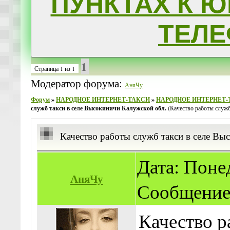
ПУНКТАХ К Ю
ТЕЛ
1
Страница
1
из
1
Модератор форума:
АняЧу
Форум
»
НАРОДНОЕ ИНТЕРНЕТ-ТАКСИ
»
НАРОДНОЕ ИНТЕРНЕТ
служб такси в селе Высокиничи Калужской обл.
(Качество работы служб
Качество работы служб такси в селе Вы
Дата: Понед
АняЧу
Сообщение
Качество р