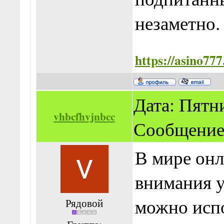
незаметно.
https://asino777.
Дата: Пятни
vhbcfhvjnbcc
Сообщение
В мире онл
внимания у
можно испо
Рядовой