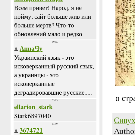
о стр
Сивух
Autho