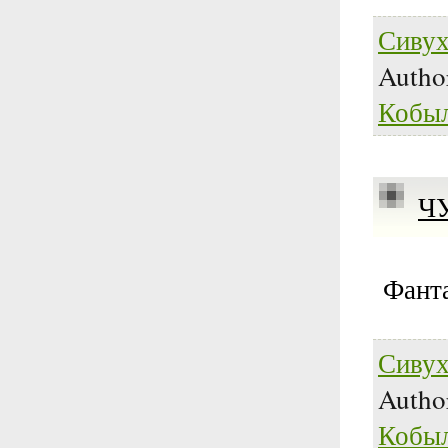
Сивух
Autho
Кобы
Ч
Фант
Сивух
Autho
Кобы