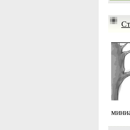
Ст
мини