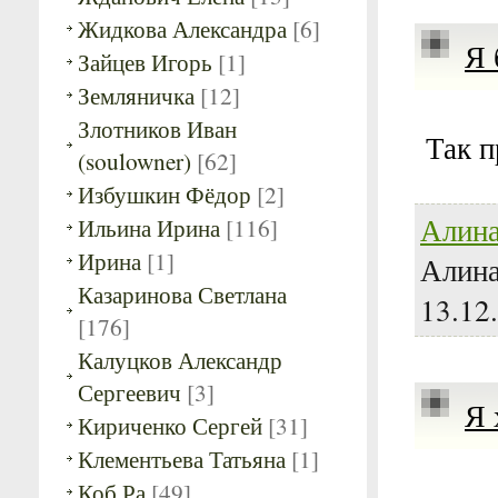
Жидкова Александра
[6]
Я 
Зайцев Игорь
[1]
Земляничка
[12]
Злотников Иван
Так 
(soulowner)
[62]
Избушкин Фёдор
[2]
Алина
Ильина Ирина
[116]
Ирина
[1]
Алина
Казаринова Светлана
13.12
[176]
Калуцков Александр
Сергеевич
[3]
Я 
Кириченко Сергей
[31]
Клементьева Татьяна
[1]
Коб Ра
[49]