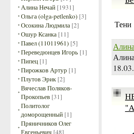
Алина Нечай
[1931]
Ольга (olga-petlenko)
[3]
Тени
Осокина Людмила
[2]
Ошур Ксанка
[11]
Павел (11011961)
[5]
Алина
Переведюнцев Игорь
[1]
Алина
Пипец
[1]
18.03
Пирожков Артур
[1]
Плутов Эрик
[2]
Вячеслав Поляков-
Н
Прокопьев
[31]
Политолог
"
доморощенный
[1]
Пряничников Олег
Евгеньевич
[48]