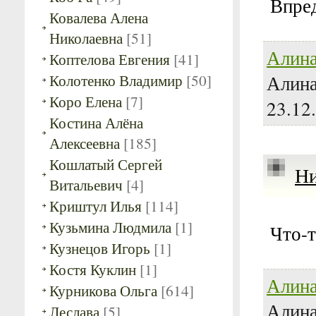
Впре
Ковалева Алена
Николаевна
[51]
Алина
Коптелова Евгения
[41]
Колотенко Владимир
[50]
Алина
Коро Елена
[7]
23.12
Костина Алёна
Алексеевна
[185]
Кошлатый Сергей
Ни
Витальевич
[4]
Криштул Илья
[114]
Кузьмина Людмила
[1]
Что-
Кузнецов Игорь
[1]
Костя Куклин
[1]
Алина
Курникова Ольга
[614]
Алина
Леслава
[5]