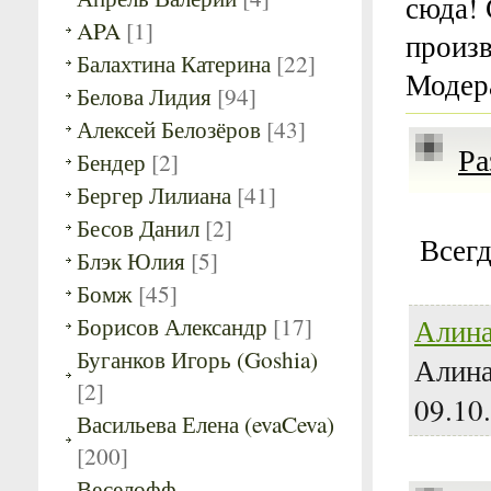
сюда!
APA
[1]
произв
Балахтина Катерина
[22]
Модера
Белова Лидия
[94]
Алексей Белозёров
[43]
Ра
Бендер
[2]
Бергер Лилиана
[41]
Бесов Данил
[2]
Всегд
Блэк Юлия
[5]
Бомж
[45]
Борисов Александр
[17]
Алина
Буганков Игорь (Goshia)
Алина
[2]
09.10
Васильева Елена (evaCeva)
[200]
Веселофф