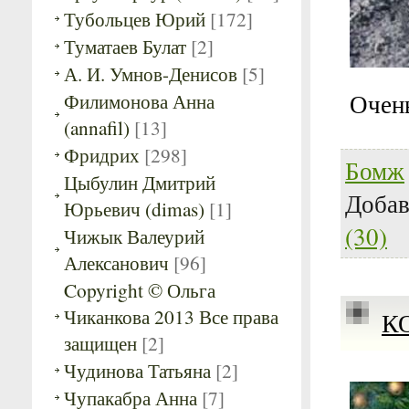
Тубольцев Юрий
[172]
Туматаев Булат
[2]
А. И. Умнов-Денисов
[5]
Очень
Филимонова Анна
(annafil)
[13]
Фридрих
[298]
Бомж
Цыбулин Дмитрий
Доба
Юрьевич (dimas)
[1]
(30)
Чижык Валеурий
Алексанович
[96]
Copyright © Ольга
Чиканкова 2013 Все права
К
защищен
[2]
Чудинова Татьяна
[2]
Чупакабра Анна
[7]