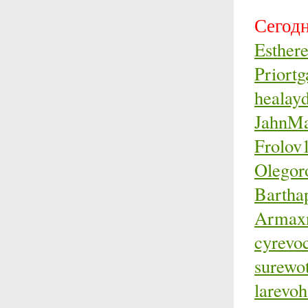
Сегодн
Esther
Priortg
healay
JahnMa
Frolov
Olego
Bartha
Armax
cyrevo
surewo
larevo