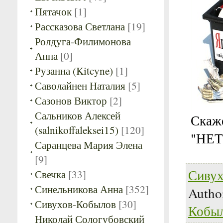
Пятачок
[1]
Рассказова Светлана
[19]
Ролдуга-Филимонова
Анна
[0]
Рузанна (Kitcyne)
[1]
Саволайнен Наталия
[5]
Сазонов Виктор
[2]
Сальников Алексей
Скаж
(salnikoffaleksei15)
[120]
"НЕТ
Саранцева Мария Элена
[9]
Сивух
Свечка
[33]
Синельникова Анна
[352]
Autho
Сивухов-Кобылов
[30]
Кобы
Николай Сологубовский