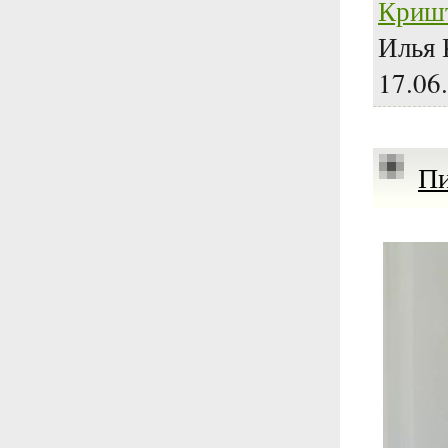
Криш
Илья 
17.06
Пи