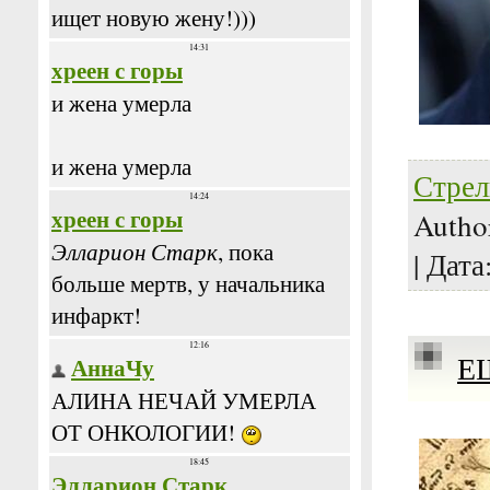
Стрел
Autho
| Дата
Е