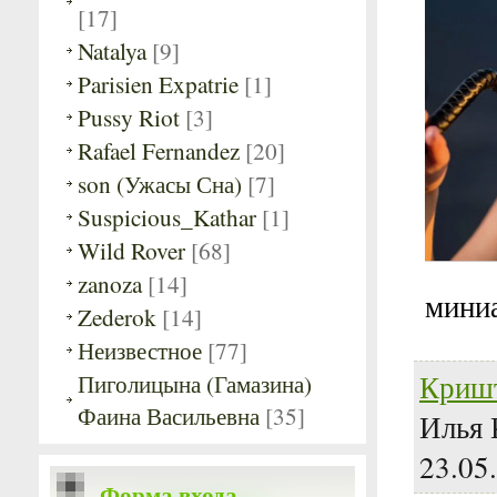
[17]
Natalya
[9]
Parisien Expatrie
[1]
Pussy Riot
[3]
Rafael Fernandez
[20]
son (Ужасы Сна)
[7]
Suspicious_Kathar
[1]
Wild Rover
[68]
zanoza
[14]
мини
Zederok
[14]
Неизвестное
[77]
Криш
Пиголицына (Гамазина)
Фаина Васильевна
[35]
Илья 
23.05
Форма входа