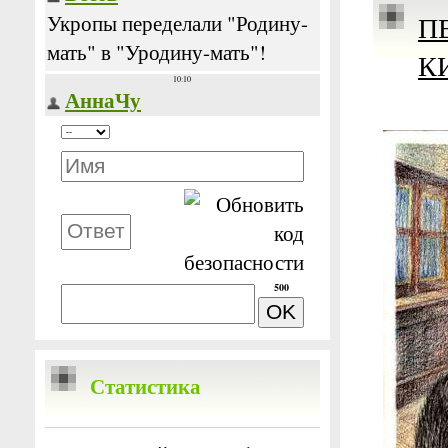
П
К
500
Статистика