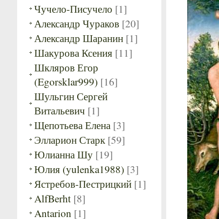
Чучело-Писучело
[1]
Александр Чураков
[20]
Александр Шаранин
[1]
Шакурова Ксения
[11]
Шкляров Егор
(Egorsklar999)
[16]
Шульгин Сергей
Витальевич
[1]
Щепотьева Елена
[3]
Элларион Старк
[59]
Юлианна Шу
[19]
Юлия (yulenka1988)
[3]
Ястребов-Пестрицкий
[1]
AlfBerht
[8]
Antarion
[1]