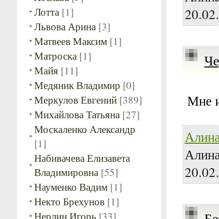
Лотта
[1]
20.02
Львова Арина
[3]
Матвеев Максим
[1]
Матроска
[1]
Че
Майя
[11]
Медяник Владимир
[0]
Мне 
Меркулов Евгений
[389]
Михайлова Татьяна
[27]
Москаленко Александр
Алина
[1]
Алина
Набивачева Елизавета
20.02
Владимировна
[55]
Науменко Вадим
[1]
Некто Брехунов
[1]
Нерлин Игорь
[33]
Бе