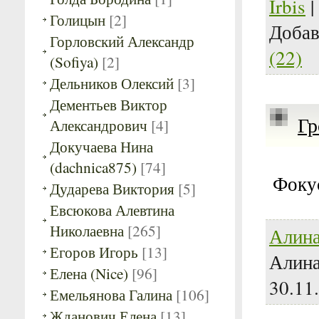
Irbis
|
Голицын
[2]
Доба
Горловский Александр
(22)
(Sofiya)
[2]
Дельников Олексий
[3]
Дементьев Виктор
Гр
Александрович
[4]
Докучаева Нина
(dachnica875)
[74]
Фоку
Дударева Виктория
[5]
Евсюкова Алевтина
Николаевна
[265]
Алина
Егоров Игорь
[13]
Алина
Елена (Nice)
[96]
30.11
Емельянова Галина
[106]
Жданович Елена
[13]