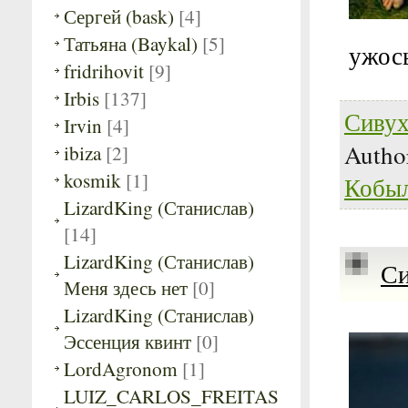
Сергей (bask)
[4]
Татьяна (Baykal)
[5]
ужос
fridrihovit
[9]
Irbis
[137]
Сивух
Irvin
[4]
Autho
ibiza
[2]
kosmik
[1]
Кобы
LizardKing (Станислав)
[14]
LizardKing (Станислав)
Си
Меня здесь нет
[0]
LizardKing (Станислав)
Эссенция квинт
[0]
LordAgronom
[1]
LUIZ_CARLOS_FREITAS