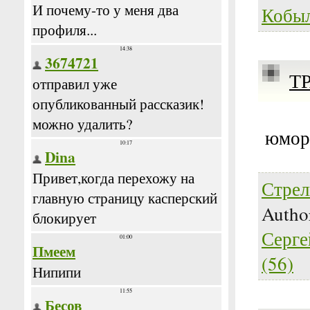
Кобы
Т
юмор
Стрел
Autho
Серге
(56)