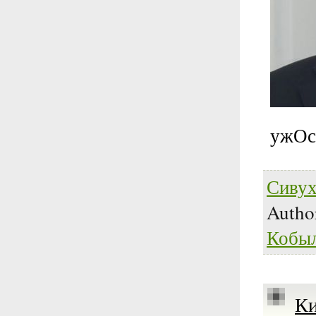
ужОсы
Сивух
Autho
Кобы
Ки