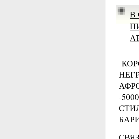
В
П
А
КОР
НЕГ
АФРО
-500
СТИЛ
БАР
СВЯЗ