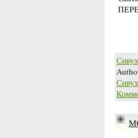
ПЕР
СИ
Сивух
Auth
Сивух
Комме
М