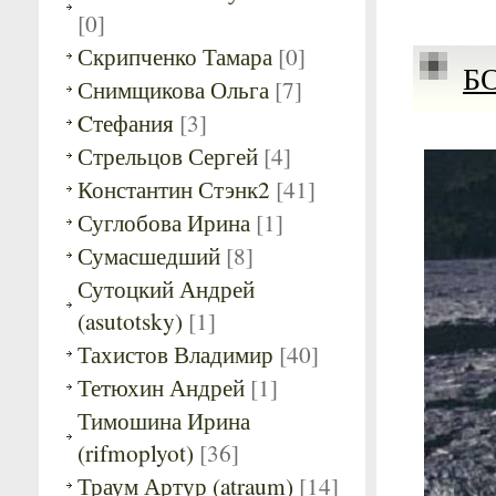
[0]
Скрипченко Тамара
[0]
Б
Снимщикова Ольга
[7]
Cтефания
[3]
Стрельцов Сергей
[4]
Константин Стэнк2
[41]
Суглобова Ирина
[1]
Сумасшедший
[8]
Сутоцкий Андрей
(asutotsky)
[1]
Тахистов Владимир
[40]
Тетюхин Андрей
[1]
Тимошина Ирина
(rifmoplyot)
[36]
Траум Артур (atraum)
[14]