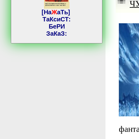
Ч
[На
Ж
аТь]
ТаКсиСТ:
БеРИ
ЗаКаЗ:
фант